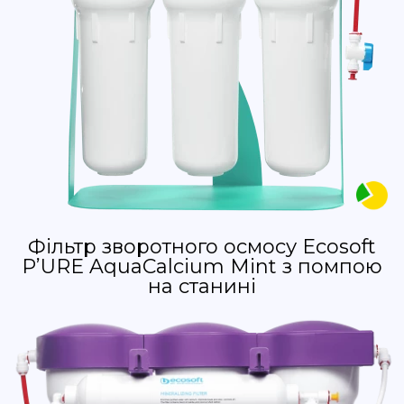
Фільтр зворотного осмосу Ecosoft
P’URE AquaCalcium Mint з помпою
на станині